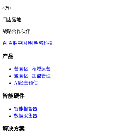
4万+
门店落地
战略合作伙伴
百
百胜中国
明
明略科技
产品
营食亿 · 私域运营
盟食亿 · 加盟管理
AI经营预估
智能硬件
智能报警器
数据采集器
解决方案