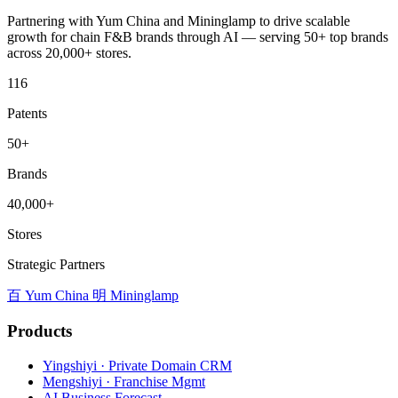
Partnering with Yum China and Mininglamp to drive scalable
growth for chain F&B brands through AI — serving 50+ top brands
across 20,000+ stores.
116
Patents
50+
Brands
40,000+
Stores
Strategic Partners
百
Yum China
明
Mininglamp
Products
Yingshiyi · Private Domain CRM
Mengshiyi · Franchise Mgmt
AI Business Forecast